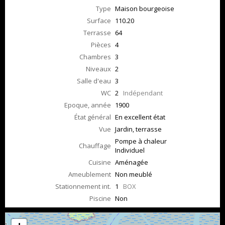
Type
Maison bourgeoise
Surface
110.20
Terrasse
64
Pièces
4
Chambres
3
Niveaux
2
Salle d'eau
3
WC
2
Indépendant
Epoque, année
1900
État général
En excellent état
Vue
Jardin, terrasse
Pompe à chaleur
Chauffage
Individuel
Cuisine
Aménagée
Ameublement
Non meublé
Stationnement int.
1
BOX
Piscine
Non