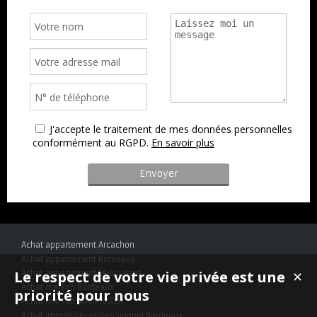
J'accepte le traitement de mes données personnelles
conformément au RGPD.
En savoir plus
Achat appartement Arcachon
Achat appartement Bordeaux
Le respect de votre vie privée est une
Achat appartement Le Bouscat
✕
Achat maison Bordeaux
priorité pour nous
Achat maison MARRAKECH
Achat immobilier professionnel Bordeaux