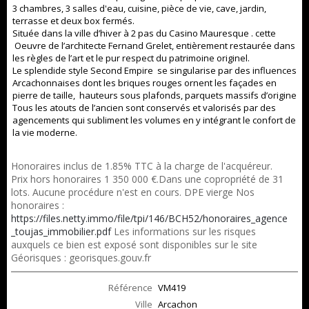
3 chambres, 3 salles d'eau, cuisine, pièce de vie, cave, jardin,
terrasse et deux box fermés.
Située dans la ville d’hiver à 2 pas du Casino Mauresque . cette
Oeuvre de l’architecte Fernand Grelet, entièrement restaurée dans
les règles de l’art et le pur respect du patrimoine originel.
Le splendide style Second Empire se singularise par des influences
Arcachonnaises dont les briques rouges ornent les façades en
pierre de taille, hauteurs sous plafonds, parquets massifs d’origine
Tous les atouts de l’ancien sont conservés et valorisés par des
agencements qui subliment les volumes en y intégrant le confort de
la vie moderne.
Honoraires inclus de 1.85% TTC à la charge de l'acquéreur.
Prix hors honoraires 1 350 000 €.Dans une copropriété de 31
lots. Aucune procédure n'est en cours. DPE vierge Nos
honoraires :
https://files.netty.immo/file/tpi/146/BCH52/honoraires_agence
_toujas_immobilier.pdf
Les informations sur les risques
auxquels ce bien est exposé sont disponibles sur le site
Géorisques : georisques.gouv.fr
Référence
VM419
Ville
Arcachon