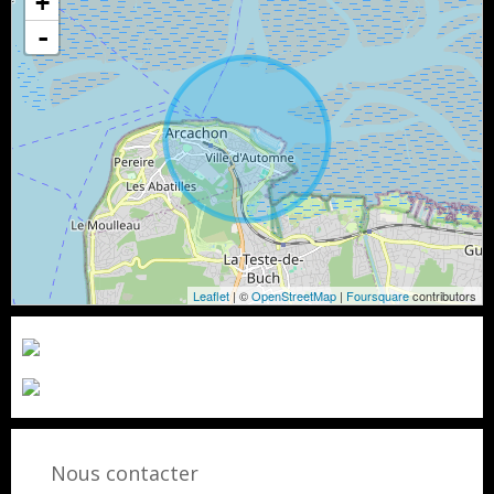
+
-
Leaflet
| ©
OpenStreetMap
|
Foursquare
contributors
Nous contacter