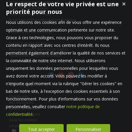
Le respect de votre vie privée est une
✕
Achat appartement Le Bouscat
Achat maison Bordeaux
priorité pour nous
Achat maison MARRAKECH
Achat immobilier professionnel Bordeaux
Nous utilisons des cookies afin de vous offrir une expérience
optimale et une communication pertinente sur notre site.
Maison à vendre Génissac
Grace à ces technologies, nous pouvons vous proposer du
Maison à vendre Bordeaux
Terrain à vendre Bordeaux
contenu en rapport avec vos centres d'intérêt. Ils nous
Maison à vendre Beychac-et-Caillau
permettent également d'améliorer la qualité de nos services et
Appartement à vendre Bordeaux
la convivialité de notre site internet. Nous utiliserons
Maison à vendre Talence
uniquement les données personnelles pour lesquelles vous
avez donné votre accord. Vous pouvez les modifier à
n'importe quel moment via la rubrique "Gérer les cookies" en
Nos Honoraires
bas de notre site, à l'exception des cookies essentiels à son
Mentions légales
Plan du site
fonctionnement. Pour plus d'informations sur vos données
Nos honoraires
personnelles, veuillez consulter
notre politique de
TOUJAS IMMOBILIER
confidentialité
.
Espace propriétaire
Gérer les cookies
Création site internet immobilier
Tout accepter
Personnaliser