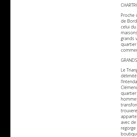
CHARTRO
Proche d
de Borde
celui du
maisons
grands v
quartie
commerc
GRANDS
Le Trian
délimité
l’Intend
Clémenc
quartier
hommes:
transfo
trouvere
apparte
avec de 
regorge
boutique