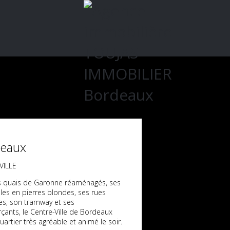
eaux
VILLE
s quais de Garonne réaménagés, ses
es en pierres blondes, ses rues
es, son tramway et ses
ants, le Centre-Ville de Bordeaux
uartier très agréable et animé le soir.