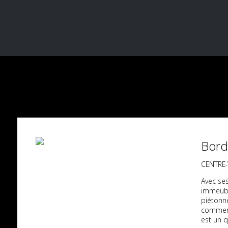
Bord
CENTRE-
Avec se
immeubl
piétonn
commerç
est un q