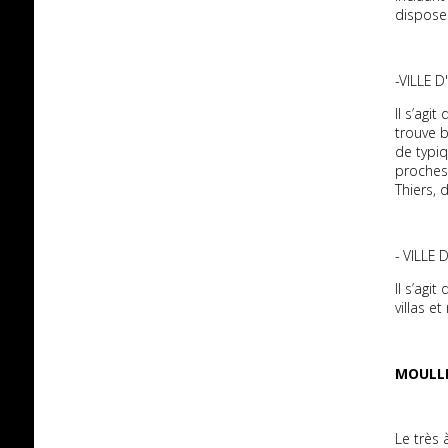
dispose 
-VILLE D
Il s’agit
trouve 
de typi
proches 
Thiers,
- VILLE
Il s’agi
villas e
MOULL
Le très 