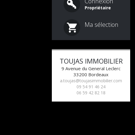
Connexion
Propriétaire
Ma sélection
TOUJAS IMMOBILIER
9 Avenue du General Leclerc
33200
Bordeaux
a.toujas@toujasimmobilier.com
09 54 91 46 24
06 59 42 82 18