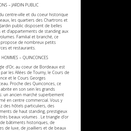
NS – JARDIN PUBLIC
u centre-ville et du coeur historique
aux, les quartiers des Chartrons et
 Jardin public disposent de belles
 et d’appartements de standing aux
olumes. Familial et branché, ce
r propose de nombreux petits
es et restaurants.
 HOMMES – QUINCONCES
gle d’Or, au coeur de Bordeaux est
 par les Allées de Tourny, le Cours de
ance et le Cours Georges
eau. Proche des Quinconces, ce
 abrite en son sein les grands
 un ancien marché superbement
rmé en centre commercial. Vous y
z des hôtels particuliers, des
ments de haut standing, prestigieux
très beaux volumes . Le triangle d’or
 de bâtiments historiques, de
s de luxe, de joailliers et de beaux