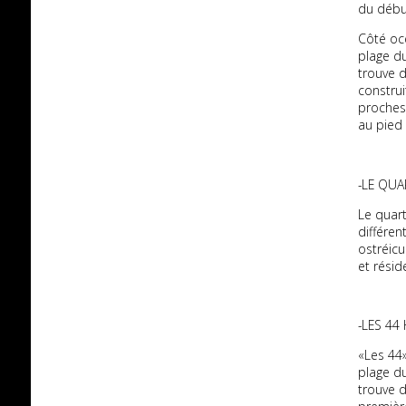
du début
Côté oc
plage du
trouve d
construi
proches 
au pied 
-LE QUA
Le quar
différen
ostréic
et résid
-LES 44
«Les 44»
plage du
trouve d