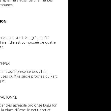
e ligne mais aussi de charmantes
 cabanes.
HON
 est une ville très agréable été
iver. Elle est composée de quatre
s :
D'HIVER
ier classé présente des villas
euses du XIXè siècle proches du Parc
ue.
 D'AUTOMNE
ier très agréable prolonge l’Aiguillon
 la plage d’Eyrac, le petit port et