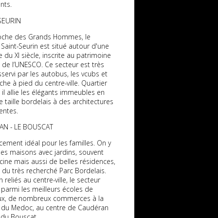
ants.
SEURIN
oche des Grands Hommes, le
 Saint-Seurin est situé autour d'une
e du XI siècle, inscrite au patrimoine
 de l’UNESCO. Ce secteur est très
servi par les autobus, les vcubs et
che à pied du centre-ville. Quartier
, il allie les élégants immeubles en
e taille bordelais à des architectures
entes.
AN - LE BOUSCAT
ement idéal pour les familles. On y
des maisons avec jardins, souvent
cine mais aussi de belles résidences,
du très recherché Parc Bordelais.
 reliés au centre-ville, le secteur
parmi les meilleurs écoles de
x, de nombreux commerces à la
e du Medoc, au centre de Caudéran
i du Bouscat.