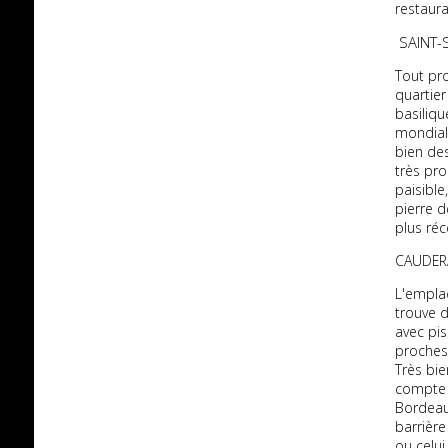
restaur
SAINT-
Tout pr
quartier
basiliqu
mondial
bien des
très pro
paisible
pierre d
plus réc
CAUDER
L'emplac
trouve 
avec pis
proches 
Très bien
compte 
Bordeau
barrièr
ou celu