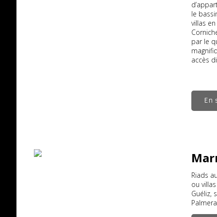
d’appar
le bassi
villas e
Corniche
par le q
magnifiq
accès di
En 
Mar
Riads a
ou villa
Guéliz, 
Palmera