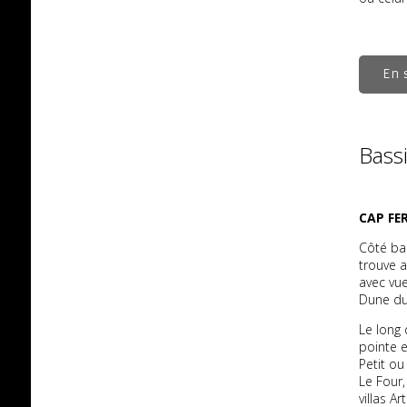
En 
Bass
CAP FE
Côté ba
trouve a
avec vue
Dune du
Le long 
pointe 
Petit ou
Le Four
villas A