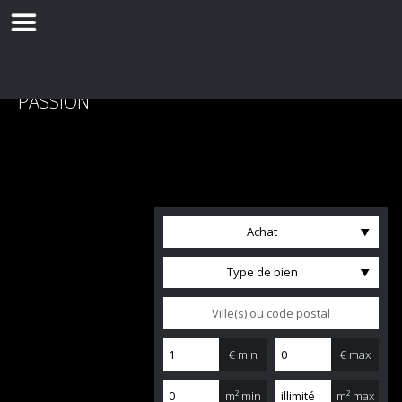
PASSION
Achat
Type de bien
€ min
€ max
m² min
m² max