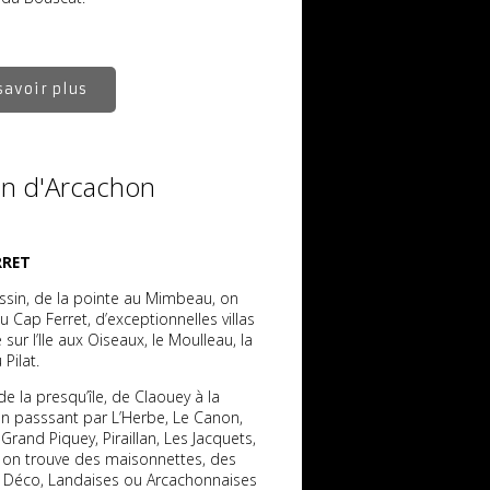
savoir plus
in d'Arcachon
RRET
ssin, de la pointe au Mimbeau, on
u Cap Ferret, d’exceptionnelles villas
 sur l’Ile aux Oiseaux, le Moulleau, la
 Pilat.
de la presqu’île, de Claouey à la
en passsant par L’Herbe, Le Canon,
 Grand Piquey, Piraillan, Les Jacquets,
, on trouve des maisonnettes, des
rt Déco, Landaises ou Arcachonnaises