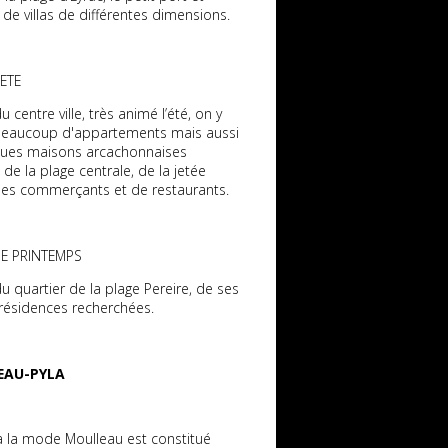
de villas de différentes dimensions.
'ETE
 du centre ville, très animé l’été, on y
beaucoup d'appartements mais aussi
ques maisons arcachonnaises
de la plage centrale, de la jetée
 des commerçants et de restaurants.
 DE PRINTEMPS
t du quartier de la plage Pereire, de ses
t résidences recherchées.
EAU-PYLA
à la mode Moulleau est constitué