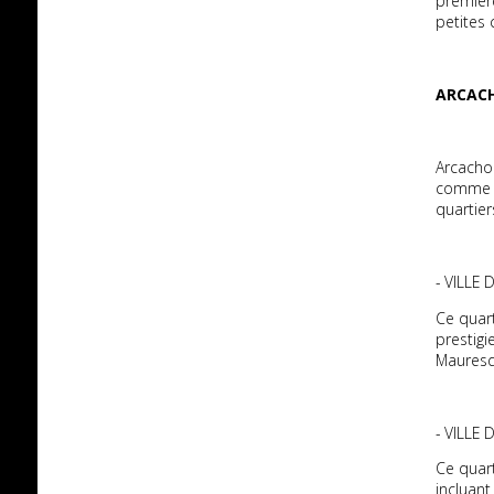
premièr
petites
ARCAC
Arcachon
comme h
quartier
- VILLE 
Ce quart
prestigi
Mauresq
- VILLE
Ce quart
incluant