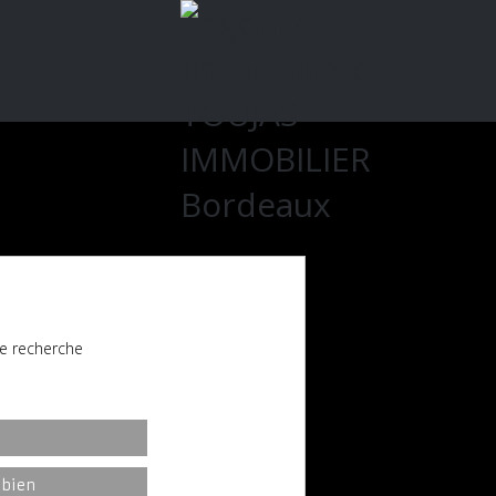
e recherche
l
 bien