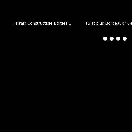
Terrain Constructible Bordeaux 09 a 31 ca
T5 et plus Bordeaux
164