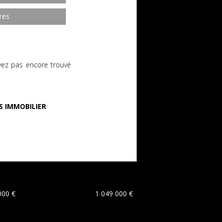
res
vez pas encore trouvé
S IMMOBILIER
000 €
1 049 000 €