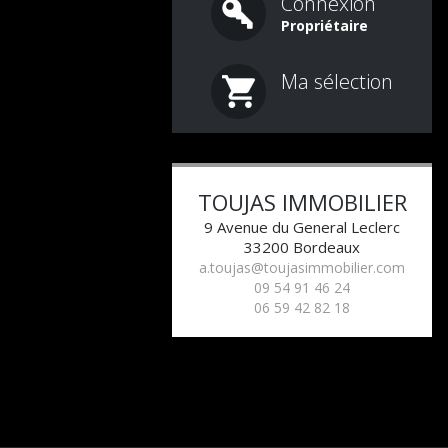
Connexion
Propriétaire
Ma sélection
1
2
3
4
5
TOUJAS IMMOBILIER
9 Avenue du General Leclerc
33200
Bordeaux
a.toujas@toujasimmobilier.com
09 54 91 46 24
06 59 42 82 18