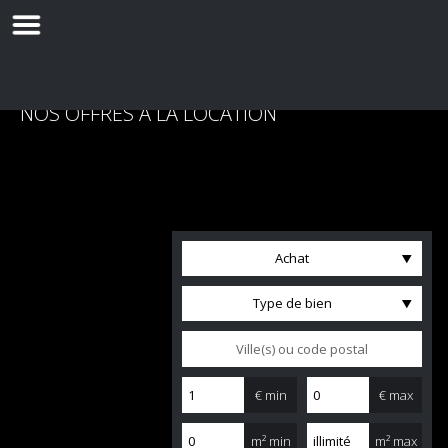
NOS OFFRES À LA LOCATION
Achat
Type de bien
€ min
€ max
m² min
m² max