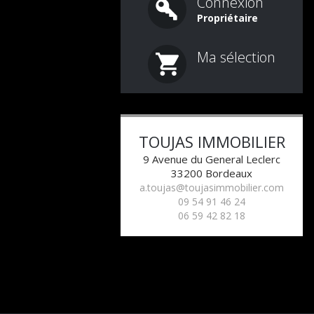
Connexion
Propriétaire
Ma sélection
TOUJAS IMMOBILIER
9 Avenue du General Leclerc
33200
Bordeaux
a.toujas@toujasimmobilier.com
09 54 91 46 24
06 59 42 82 18