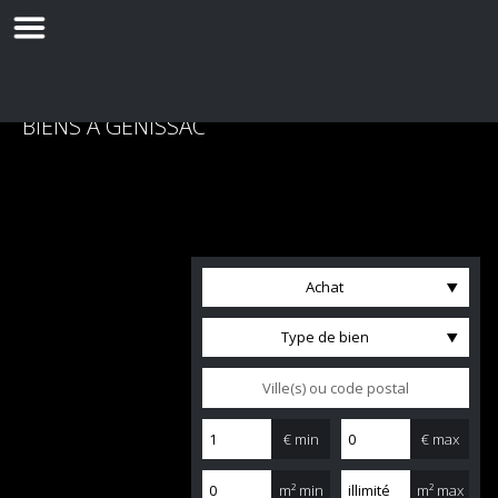
BIENS À GÉNISSAC
Achat
Type de bien
€ min
€ max
m² min
m² max