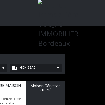
GÉNISSAC
TRE MAISON
Maison Génissac
218 m²
c centre , cette
ierre allie