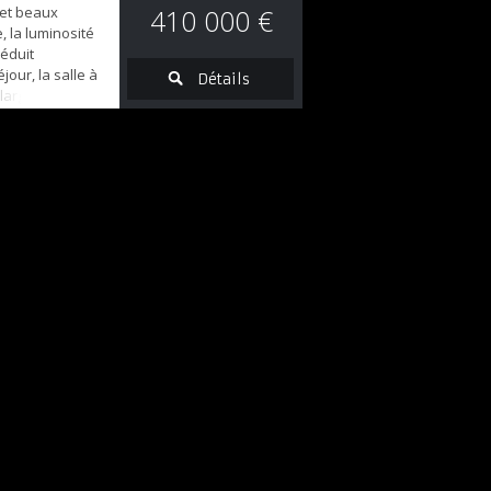
 et beaux
410 000 €
, la luminosité
éduit
our, la salle à
Détails
, largement
t la piscine,
 continuité
érieur, idéale
ement des beaux
loppe envi...