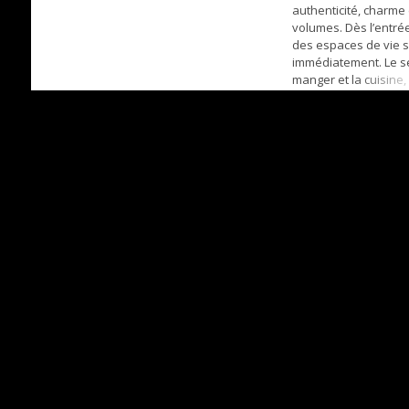
authenticité, charme
volumes. Dès l’entrée
des espaces de vie s
immédiatement. Le séj
manger et la cuisine
ouverts sur le jardin e
offrent une agréable
entre intérieur et ext
pour profiter plein
jours. La maison déve