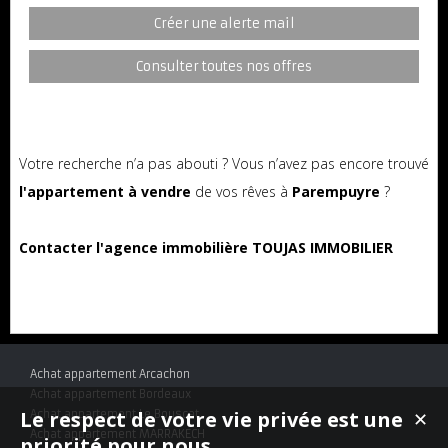
Créer une alerte mail
Consulter toutes nos offres
Votre recherche n’a pas abouti ? Vous n’avez pas encore trouvé
l'appartement à vendre
de vos rêves à
Parempuyre
?
Contacter l'agence immobilière TOUJAS IMMOBILIER
Achat appartement Arcachon
Achat appartement Bordeaux
Le respect de votre vie privée est une
Achat appartement Le Bouscat
✕
Achat appartement MARRAKECH
priorité pour nous