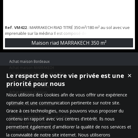
Ref. VM422
: MARRAKECH RIAD TITRÉ 350 m²/180 m² au sol avec vue
imprenable sur la médina Il est composé de 5 suites, 6 salles de
bain, cuisine, salons, un hammam authentique pour vous détendre
Maison riad MARRAKECH
350 m²
et deux piscines pour vous rafraîchir. Il est équipé d'une caméra de
surveillance. A découvrir rapidement! Prix net vendeur 370000
euros AGENCE TOUJAS IMMOBILIER 0033659428218
Achat maison Bordeaux
Achat maison MARRAKECH
Le respect de votre vie privée est une
Achat maison Beychac-et-Caillau
✕
Achat maison Talence
priorité pour nous
Achat maison Génissac
Achat maison Canéjan
Nous utilisons des cookies afin de vous offrir une expérience
optimale et une communication pertinente sur notre site.
Maison à vendre Génissac
Grace à ces technologies, nous pouvons vous proposer du
Maison à vendre Bordeaux
Maison à vendre Beychac-et-Caillau
contenu en rapport avec vos centres d'intérêt. Ils nous
Maison à vendre Talence
permettent également d'améliorer la qualité de nos services et
Maison à vendre Arcachon
la convivialité de notre site internet. Nous utiliserons
Maison à vendre Canéjan