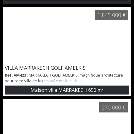
1 845 000 €
VILLA MARRAKECH GOLF AMELKIS
Ref. VM423
: MARRAKECH GOLF AMELKIS, magnifique architecture
pour cette villa de luxe située en face du golf. la villade 650 m²
composée de 6 spacieuses chambres, 6 salles de bain, espaces de
Maison villa MARRAKECH
650 m²
vie, cuisine et salle de sport. jardin et piscine. A voir très vite!
TOUJAS IMMOBILIER BORDEAU-MARRAKECH 0033659428218
370 000 €