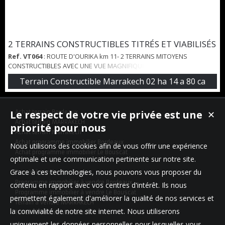
2 TERRAINS CONSTRUCTIBLES TITRÉS ET VIABILISÉS
Ref. VT064
: ROUTE D'OURIKA km 11- 2 TERRAINS MITOYENS
CONSTRUCTIBLES AVEC UNE VUE MAGNIFIQUE SUR L'ATLAS. Chaque
terrain mesure 10740 M2 soit un total de 21480 M2. Ils sont titrés,
Terrain Constructible Marrakech 02 ha 14 a 80 ca
viabilisés et avec eau/éléctricité. Sur un terrain se trouve une jolie
petite maison. Honoraires agence: 2.5% HT charge vendeur 2.5% HT
charge acquéreur
Le respect de votre vie privée est une
Achat terrain Bordeaux
✕
Achat terrain MARRAKECH
priorité pour nous
Achat terrain Marrakech
Achat programme immobilier Bordeaux
Nous utilisons des cookies afin de vous offrir une expérience
Achat programme immobilier Le Bouscat
optimale et une communication pertinente sur notre site.
Grace à ces technologies, nous pouvons vous proposer du
Terrain à vendre Bordeaux
Programme immobilier à vendre Bordeaux
contenu en rapport avec vos centres d'intérêt. Ils nous
Programme immobilier à vendre Le Bouscat
permettent également d'améliorer la qualité de nos services et
Terrain à vendre MARRAKECH
la convivialité de notre site internet. Nous utiliserons
Terrain à vendre Marrakech
uniquement les données personnelles pour lesquelles vous