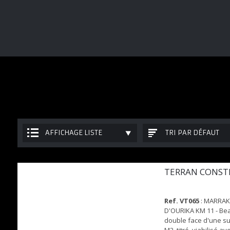
AFFICHAGE LISTE
TRI PAR DÉFAUT
TERRAN CONST
Ref. VT065
: MARRA
D'OURIKA KM 11 - Bea
double face d'une s