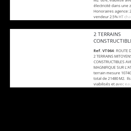
M2 titré, viabilisé av
électricité dans une z
Honoraires agence: 
vendeur 2.5% HT cha
2 TERRAINS
CONSTRUCTIBLE
ET VIABILISÉS
Ref. VT064
: ROUTE D
2 TERRAINS MITOYEN
CONSTRUCTIBLES AV
MAGNIFIQUE SUR L'A
terrain mesure 10740
total de 21480 M2. Ils
viabilisés et avec eau
un terrain se trouve u
maison. Honoraires 
charge vendeur 2.5%
acquéreur