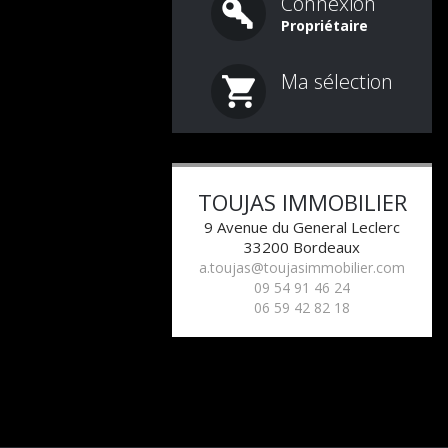
Connexion
Propriétaire
Ma sélection
TOUJAS IMMOBILIER
9 Avenue du General Leclerc
33200
Bordeaux
a.toujas@toujasimmobilier.com
09 54 91 46 24
06 59 42 82 18