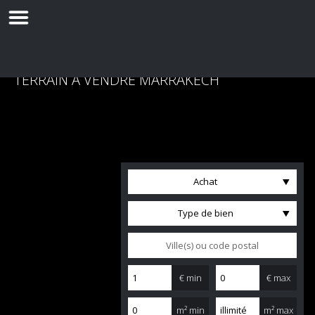
TERRAIN À VENDRE MARRAKECH
Achat
Type de bien
€ min
€ max
m² min
m² max