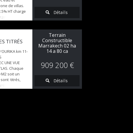
ec eau et
one de villas.
2.5% HT charge
Détails
rge acquéreur
Terrain
Constructible
S TITRÉS
Marrakech 02 ha
14 a 80 ca
'OURIKA km 11-
S
EC UNE VUE
909 200 €
TLAS. Chaque
 M2 soit un
 sont titrés,
Détails
/éléctricité. Sur
ne jolie petite
agence: 2.5% HT
 HT charge